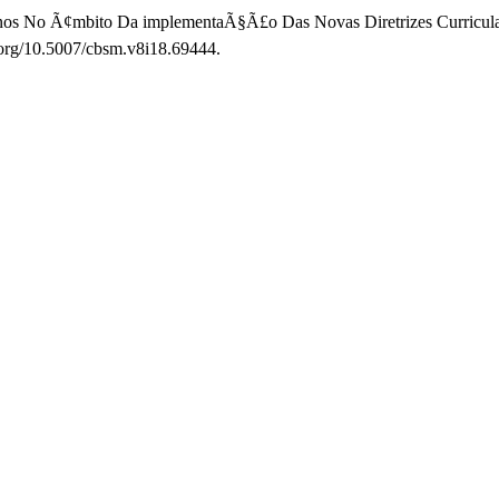
nos No Ã¢mbito Da implementaÃ§Ã£o Das Novas Diretrizes Curricular
i.org/10.5007/cbsm.v8i18.69444.