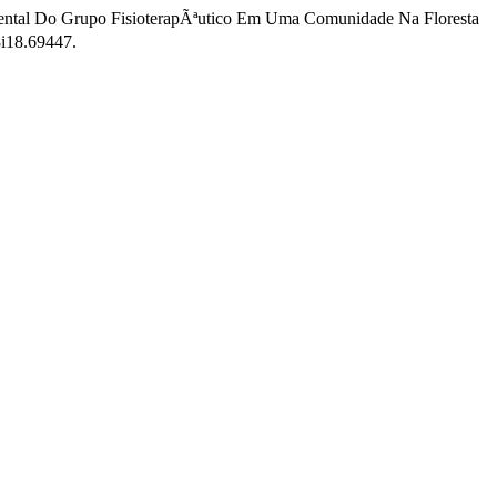
Mental Do Grupo FisioterapÃªutico Em Uma Comunidade Na Floresta
8i18.69447.