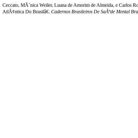
Ceccato, MÃ´nica Weiler, Luana de Amorim de Almeida, e Carlos R
AtlÃ¢ntica Do Brasilâ€.
Cadernos Brasileiros De SaÃºde Mental Braz