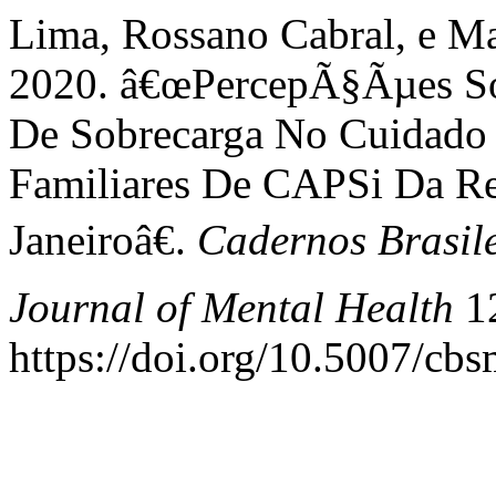
Lima, Rossano Cabral, e Ma
2020. â€œPercepÃ§Ãµes So
De Sobrecarga No Cuidado
Familiares De CAPSi Da R
Janeiroâ€.
Cadernos Brasile
Journal of Mental Health
12
https://doi.org/10.5007/cb