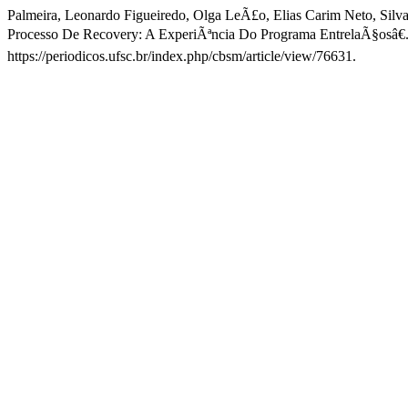
Palmeira, Leonardo Figueiredo, Olga LeÃ£o, Elias Carim Neto, Silv
Processo De Recovery: A ExperiÃªncia Do Programa EntrelaÃ§osâ€
https://periodicos.ufsc.br/index.php/cbsm/article/view/76631.