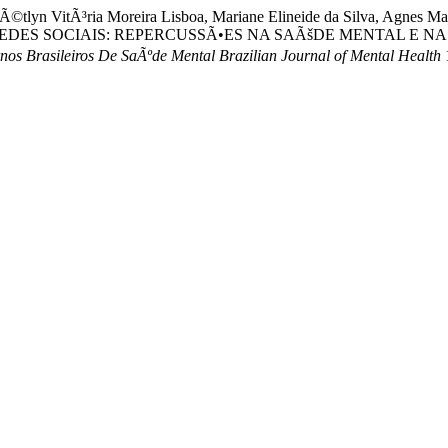
 KÃ©tlyn VitÃ³ria Moreira Lisboa, Mariane Elineide da Silva, Agnes
S SOCIAIS: REPERCUSSÃ•ES NA SAÃšDE MENTAL E NA VIDA AC
nos Brasileiros De SaÃºde Mental Brazilian Journal of Mental Health
1