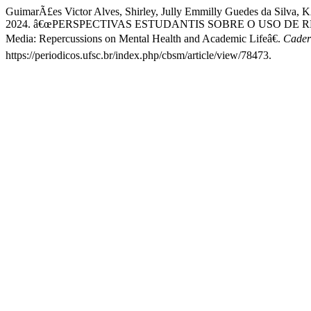
GuimarÃ£es Victor Alves, Shirley, Jully Emmilly Guedes da Silva,
2024. â€œPERSPECTIVAS ESTUDANTIS SOBRE O USO DE REDE
Media: Repercussions on Mental Health and Academic Lifeâ€.
Cader
https://periodicos.ufsc.br/index.php/cbsm/article/view/78473.