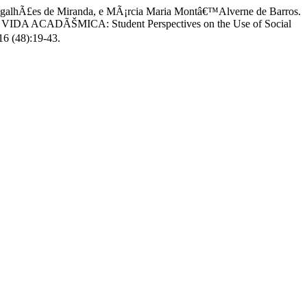
 MagalhÃ£es de Miranda, e MÃ¡rcia Maria Montâ€™Alverne de Barros.
ADÃŠMICA: Student Perspectives on the Use of Social
6 (48):19-43.