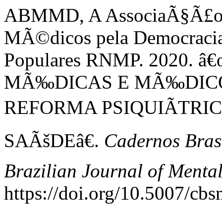
ABMMD, A AssociaÃ§Ã£o B
MÃ©dicos pela Democracia
Populares RNMP. 2020.
MÃ‰DICAS E MÃ‰DICO
REFORMA PSIQUIÃTRIC
SAÃšDEâ€.
Cadernos Bras
Brazilian Journal of Menta
https://doi.org/10.5007/cb