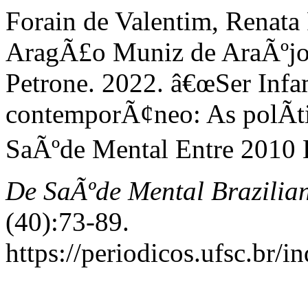
Forain de Valentim, Renata
AragÃ£o Muniz de AraÃºjo,
Petrone. 2022. â€œSer Infam
contemporÃ¢neo: As polÃ­t
SaÃºde Mental Entre 2010 
De SaÃºde Mental Brazilian
(40):73-89.
https://periodicos.ufsc.br/