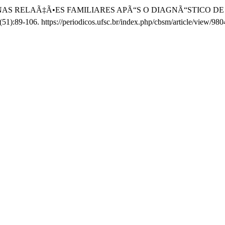
MPACTO NAS RELAÃ‡Ã•ES FAMILIARES APÃ“S O DIAGNÃ“STICO 
(51):89-106. https://periodicos.ufsc.br/index.php/cbsm/article/view/980