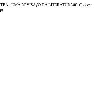
DE TEA:: UMA REVISÃƒO DA LITERATURAâ€.
Cadernos
45.