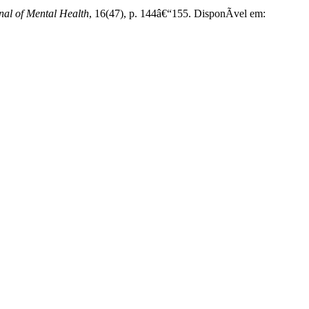
nal of Mental Health
, 16(47), p. 144â€“155. DisponÃ­vel em: