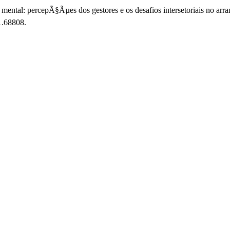
ental: percepÃ§Ãµes dos gestores e os desafios intersetoriais no arran
1.68808.