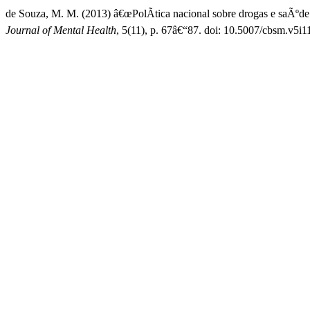
de Souza, M. M. (2013) â€œPolÃ­tica nacional sobre drogas e saÃºde m
Journal of Mental Health
, 5(11), p. 67â€“87. doi: 10.5007/cbsm.v5i1