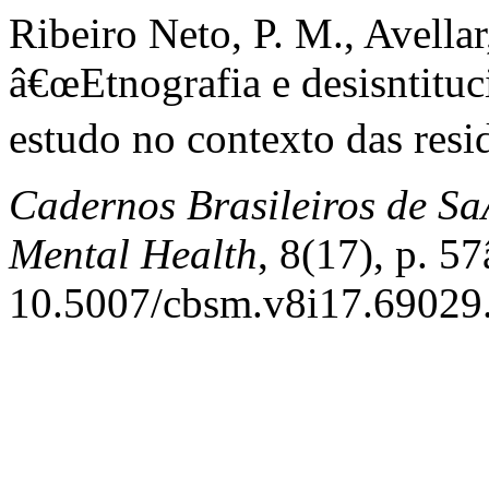
Ribeiro Neto, P. M., Avella
â€œEtnografia e desisntitu
estudo no contexto das resid
Cadernos Brasileiros de Sa
Mental Health
, 8(17), p. 5
10.5007/cbsm.v8i17.69029