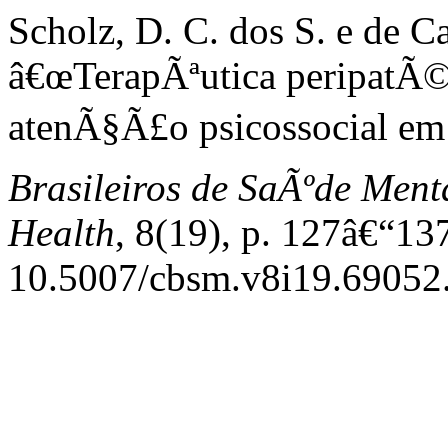
Scholz, D. C. dos S. e de Ca
â€œTerapÃªutica peripatÃ©t
atenÃ§Ã£o psicossocial e
Brasileiros de SaÃºde Ment
Health
, 8(19), p. 127â€“137
10.5007/cbsm.v8i19.69052