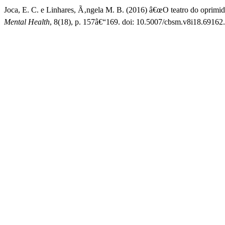
Joca, E. C. e Linhares, Ã‚ngela M. B. (2016) â€œO teatro do oprimi
Mental Health
, 8(18), p. 157â€“169. doi: 10.5007/cbsm.v8i18.69162.