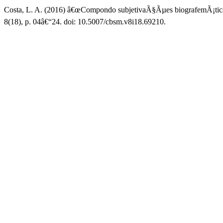
Costa, L. A. (2016) â€œCompondo subjetivaÃ§Ãµes biografemÃ¡ticas:
8(18), p. 04â€“24. doi: 10.5007/cbsm.v8i18.69210.