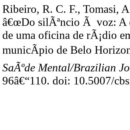
Ribeiro, R. C. F., Tomasi, A.
â€œDo silÃªncio Ã voz: A 
de uma oficina de rÃ¡dio e
municÃ­pio de Belo Horizon
SaÃºde Mental/Brazilian Jo
96â€“110. doi: 10.5007/cb