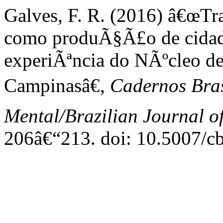
Galves, F. R. (2016) â€œT
como produÃ§Ã£o de cidada
experiÃªncia do NÃºcleo de
Campinasâ€,
Cadernos Bras
Mental/Brazilian Journal o
206â€“213. doi: 10.5007/c