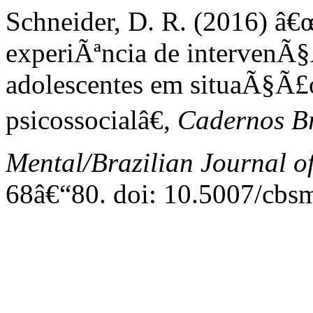
Schneider, D. R. (2016) â
experiÃªncia de intervenÃ§Ã
adolescentes em situaÃ§Ã£o
psicossocialâ€,
Cadernos Br
Mental/Brazilian Journal o
68â€“80. doi: 10.5007/cbs