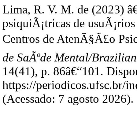
Lima, R. V. M. de (2023) â
psiquiÃ¡tricas de usuÃ¡rios
Centros de AtenÃ§Ã£o Psic
de SaÃºde Mental/Brazilian
14(41), p. 86â€“101. Dispo
https://periodicos.ufsc.br/
(Acessado: 7 agosto 2026).