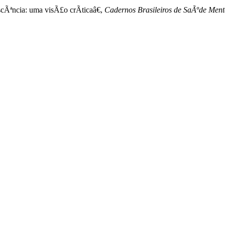
cÃªncia: uma visÃ£o crÃ­ticaâ€,
Cadernos Brasileiros de SaÃºde Menta