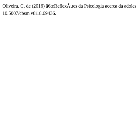
Oliveira, C. de (2016) â€œReflexÃµes da Psicologia acerca da adoles
10.5007/cbsm.v8i18.69436.