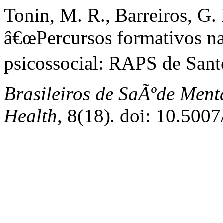
Tonin, M. R., Barreiros, G. 
â€œPercursos formativos n
psicossocial: RAPS de San
Brasileiros de SaÃºde Ment
Health
, 8(18). doi: 10.500