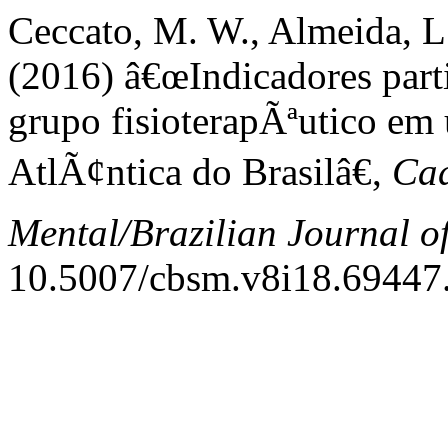
Ceccato, M. W., Almeida, L
(2016) â€œIndicadores part
grupo fisioterapÃªutico em
AtlÃ¢ntica do Brasilâ€,
Cad
Mental/Brazilian Journal o
10.5007/cbsm.v8i18.69447