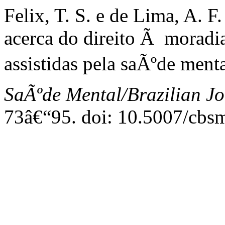
Felix, T. S. e de Lima, A.
acerca do direito Ã moradi
assistidas pela saÃºde menta
SaÃºde Mental/Brazilian Jo
73â€“95. doi: 10.5007/cbs