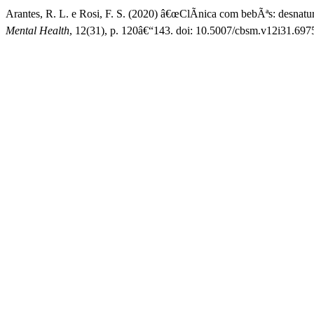
Arantes, R. L. e Rosi, F. S. (2020) â€œClÃ­nica com bebÃªs: desnatur
Mental Health
, 12(31), p. 120â€“143. doi: 10.5007/cbsm.v12i31.697