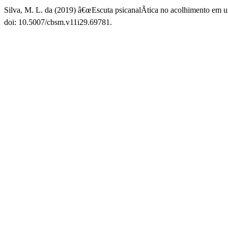
Silva, M. L. da (2019) â€œEscuta psicanalÃ­tica no acolhimento em
doi: 10.5007/cbsm.v11i29.69781.