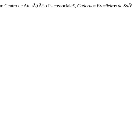
 um Centro de AtenÃ§Ã£o Psicossocialâ€,
Cadernos Brasileiros de SaÃº