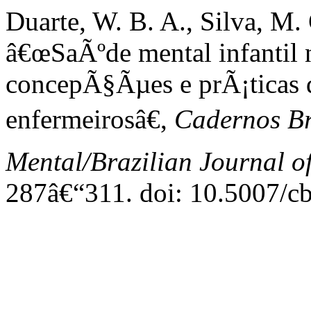
Duarte, W. B. A., Silva, M. 
â€œSaÃºde mental infantil
concepÃ§Ãµes e prÃ¡ticas 
enfermeirosâ€,
Cadernos Br
Mental/Brazilian Journal o
287â€“311. doi: 10.5007/c