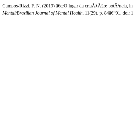
Campos-Rizzi, F. N. (2019) â€œO lugar da criaÃ§Ã£o: potÃªncia, in
Mental/Brazilian Journal of Mental Health
, 11(29), p. 84â€“91. doi