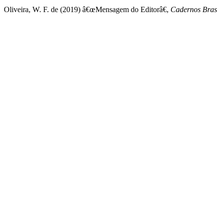
Oliveira, W. F. de (2019) â€œMensagem do Editorâ€,
Cadernos Brasi