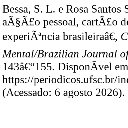
Bessa, S. L. e Rosa Santos
aÃ§Ã£o pessoal, cartÃ£o d
experiÃªncia brasileiraâ€,
C
Mental/Brazilian Journal o
143â€“155. DisponÃ­vel em
https://periodicos.ufsc.br/
(Acessado: 6 agosto 2026).