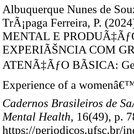
Albuquerque Nunes de Souz
TrÃ¡paga Ferreira, P. (
MENTAL E PRODUÃ‡ÃƒO
EXPERIÃŠNCIA COM G
ATENÃ‡ÃƒO BÃSICA: Gend
Experience of a womenâ€™s
Cadernos Brasileiros de Sa
Mental Health
, 16(49), p. 
https://periodicos.ufsc.br/