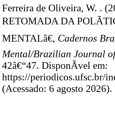
Ferreira de Oliveira, W. 
RETOMADA DA POLÃTI
MENTALâ€,
Cadernos Bras
Mental/Brazilian Journal o
42â€“47. DisponÃ­vel em:
https://periodicos.ufsc.br/
(Acessado: 6 agosto 2026).