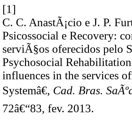
[1]
C. C. AnastÃ¡cio e J. P. F
Psicossocial e Recovery: co
serviÃ§os oferecidos pelo 
Psychosocial Rehabilitatio
influences in the services 
Systemâ€,
Cad. Bras. SaÃº
72â€“83, fev. 2013.