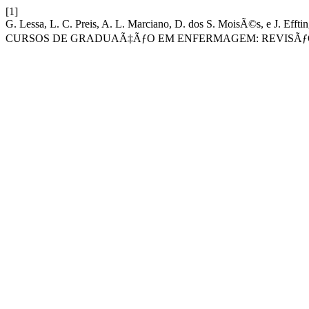
[1]
G. Lessa, L. C. Preis, A. L. Marciano, D. dos S. MoisÃ©s, e
CURSOS DE GRADUAÃ‡ÃƒO EM ENFERMAGEM: REVISÃƒO