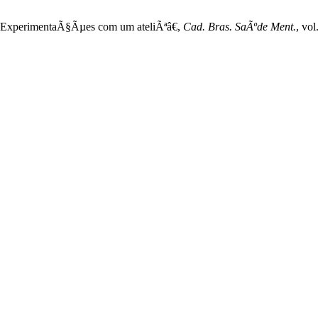
: ExperimentaÃ§Ãµes com um ateliÃªâ€,
Cad. Bras. SaÃºde Ment.
, vo