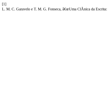
[1]
L. M. C. Garavelo e T. M. G. Fonseca, â€œUma ClÃ­nica da Escrita