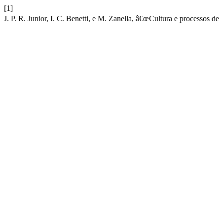
[1]
J. P. R. Junior, I. C. Benetti, e M. Zanella, â€œCultura e processos 