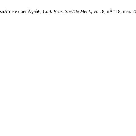
de saÃºde e doenÃ§aâ€,
Cad. Bras. SaÃºde Ment.
, vol. 8, nÂº 18, mar. 2