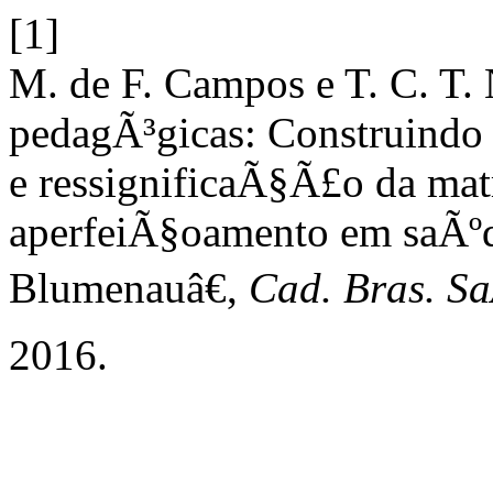
[1]
M. de F. Campos e T. C. T.
pedagÃ³gicas: Construindo
e ressignificaÃ§Ã£o da matr
aperfeiÃ§oamento em saÃº
Blumenauâ€,
Cad. Bras. S
2016.