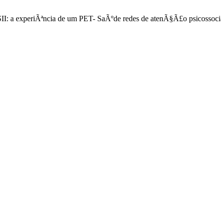
I: a experiÃªncia de um PET- SaÃºde redes de atenÃ§Ã£o psicossocia