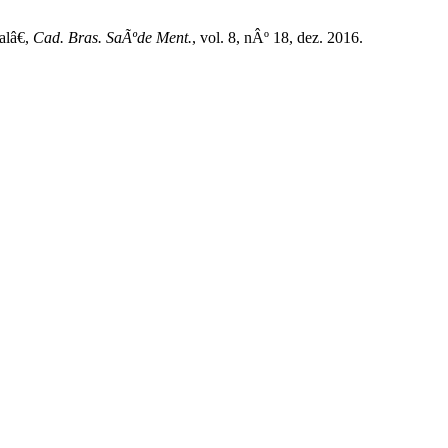
lâ€,
Cad. Bras. SaÃºde Ment.
, vol. 8, nÂº 18, dez. 2016.