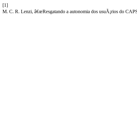
[1]
M. C. R. Lenzi, â€œResgatando a autonomia dos usuÃ¡rios do CAPSI