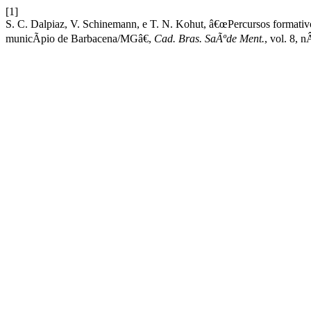
[1]
S. C. Dalpiaz, V. Schinemann, e T. N. Kohut, â€œPercursos format
municÃ­pio de Barbacena/MGâ€,
Cad. Bras. SaÃºde Ment.
, vol. 8, 