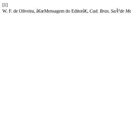
[1]
W. F. de Oliveira, â€œMensagem do Editorâ€,
Cad. Bras. SaÃºde Me