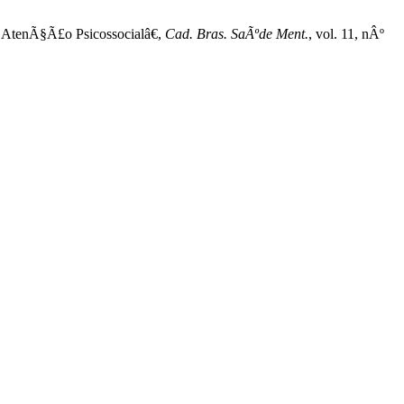
e AtenÃ§Ã£o Psicossocialâ€,
Cad. Bras. SaÃºde Ment.
, vol. 11, nÂº