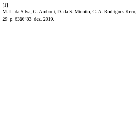
[1]
M. L. da Silva, G. Amboni, D. da S. Minotto, C. A. Rodrigues Kern,
29, p. 63â€“83, dez. 2019.