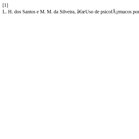
[1]
L. H. dos Santos e M. M. da Silveira, â€œUso de psicofÃ¡rmacos por 