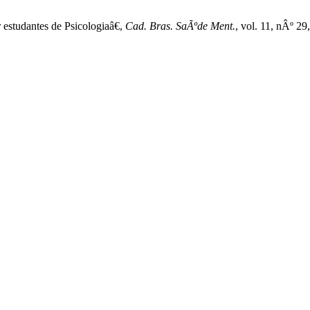
estudantes de Psicologiaâ€,
Cad. Bras. SaÃºde Ment.
, vol. 11, nÂº 29