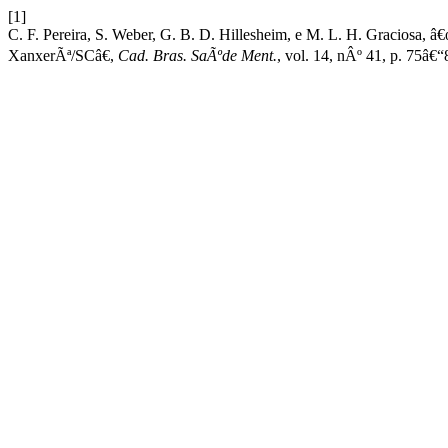
[1]
C. F. Pereira, S. Weber, G. B. D. Hillesheim, e M. L. H. Graciosa,
XanxerÃª/SCâ€,
Cad. Bras. SaÃºde Ment.
, vol. 14, nÂº 41, p. 75â€“