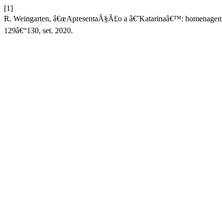
[1]
R. Weingarten, â€œApresentaÃ§Ã£o a â€˜Katarinaâ€™: homenagem a
129â€“130, set. 2020.