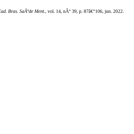
ad. Bras. SaÃºde Ment.
, vol. 14, nÂº 39, p. 87â€“106, jun. 2022.