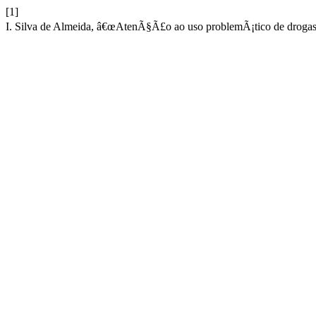
[1]
I. Silva de Almeida, â€œAtenÃ§Ã£o ao uso problemÃ¡tico de drogas: