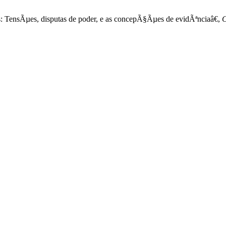
 TensÃµes, disputas de poder, e as concepÃ§Ãµes de evidÃªnciaâ€,
C