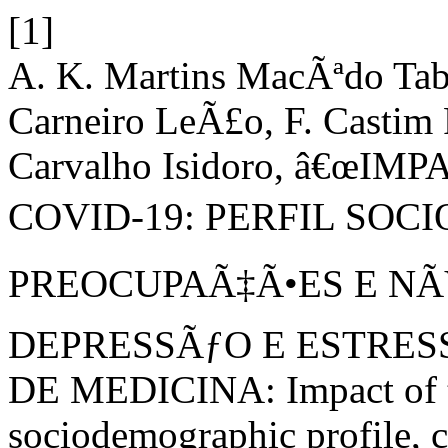
[1]
A. K. Martins MacÃªdo Tab
Carneiro LeÃ£o, F. Castim 
Carvalho Isidoro, â€œ
COVID-19: PERFIL SOC
PREOCUPAÃ‡Ã•ES E NÃ
DEPRESSÃƒO E ESTRES
DE MEDICINA: Impact of 
sociodemographic profile, c