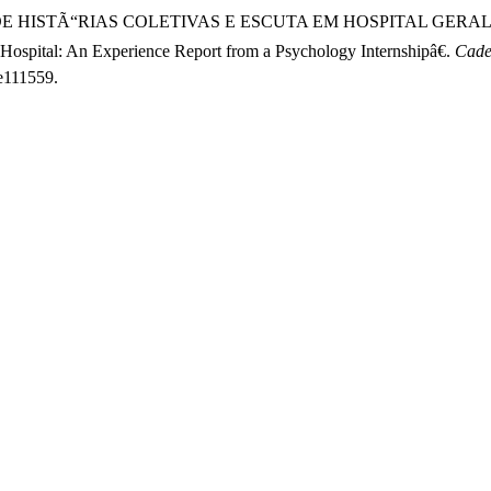
Ã‡ÃƒO DE HISTÃ“RIAS COLETIVAS E ESCUTA EM HOSPITAL GE
Hospital: An Experience Report from a Psychology Internshipâ€.
Cade
.e111559.