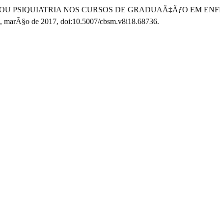
NTAL E OU PSIQUIATRIA NOS CURSOS DE GRADUAÃ‡ÃƒO EM E
18, marÃ§o de 2017, doi:10.5007/cbsm.v8i18.68736.