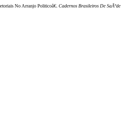
oriais No Arranjo Politicoâ€.
Cadernos Brasileiros De SaÃºde