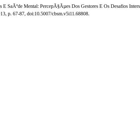
as E SaÃºde Mental: PercepÃ§Ãµes Dos Gestores E Os Desafios Interset
 2013, p. 67-87, doi:10.5007/cbsm.v5i11.68808.