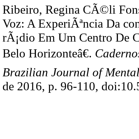
Ribeiro, Regina CÃ©li Fon
Voz: A ExperiÃªncia Da c
rÃ¡dio Em Um Centro De C
Belo Horizonteâ€.
Cadernos
Brazilian Journal of Menta
de 2016, p. 96-110, doi:10