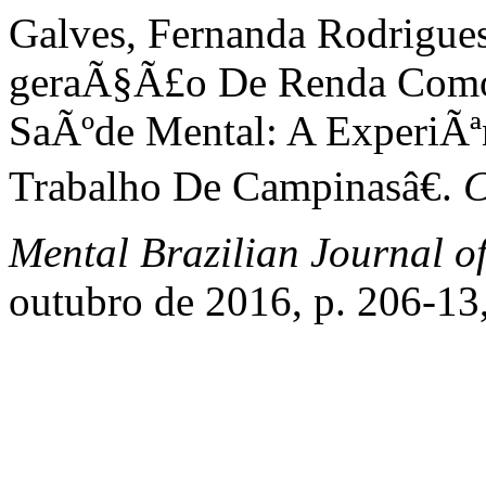
Galves, Fernanda Rodrigues
geraÃ§Ã£o De Renda Como
SaÃºde Mental: A ExperiÃª
Trabalho De Campinasâ€.
C
Mental Brazilian Journal o
outubro de 2016, p. 206-13