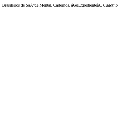
Brasileiros de SaÃºde Mental, Cadernos. â€œExpedienteâ€.
Cadernos